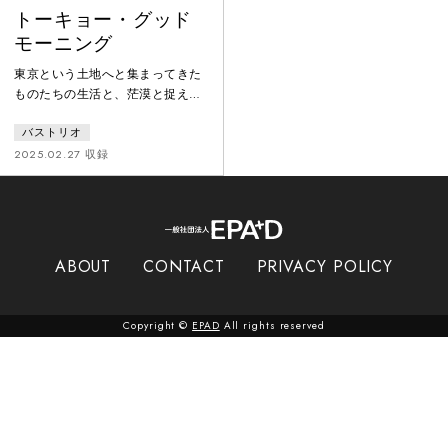
トーキョー・グッド
モーニング
東京という土地へと集まってきた
ものたちの生活と、茫漠と捉えら
れない街がもつ混沌と情景を拾い
バストリオ
集めます。映画館のスクリーンに
現れる光と影が明滅するように、
2025.02.27 収録
去っていくものと残るものとが交
差する一日一日。生の曖昧さを強
く肯定するミニマルな運動と、変
化する社会の中で意味など必要な
く確かに存在することを見つめた
ABOUT
CONTACT
PRIVACY POLICY
身体と言葉と音楽によって、この
瞬間の“トーキョー”をスケッチし
て描き出すライブパフォーマン
Copyright ©
EPAD
All rights reserved
ス。