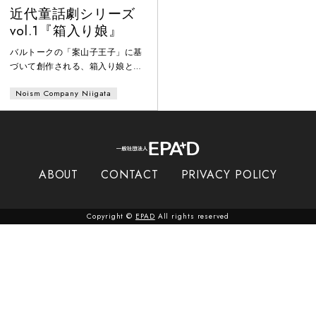
近代童話劇シリーズ
vol.1『箱入り娘』
バルトークの「案山子王子」に基
づいて創作される、箱入り娘と無
職のゲイジツカ（ニート）の物
Noism Company Niigata
語。2人は仮想空間で出会い、現
実空間で傷つけあい、宇宙空間で
すれ違う。彼らの心（箱）は行く
あてもなく、理想（箱）と現実
（箱）の間を彷徨う。表層と内
実、映像と記憶、世間と個人。自
ABOUT
CONTACT
PRIVACY POLICY
らの意志と"見えない意志（知
能）"に翻弄される人間の物語。
（金森穣）
Copyright ©
EPAD
All rights reserved