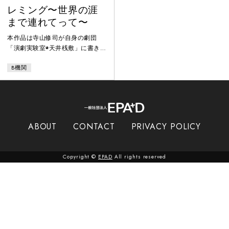
レミング〜世界の涯
まで連れてって〜
本作品は寺山修司が自身の劇団
「演劇実験室◉天井桟敷」に書き下
ろした劇団後期の作品。B機関で
B機関
は舞踏家でもある演出の点滅が舞
踏的な要素を演出に取り入れるこ
とにより、従来の演劇の枠を越え
た作品となっている。ストーリー◉
中華料理店見習いコックの青年の
アパートの壁が突然消失する。そ
ABOUT
CONTACT
PRIVACY POLICY
れを発端に、夢と現実の境界線は
曖昧になり、青年は虚構の世界に
翻弄されることとなる。そして、
Copyright ©
EPAD
All rights reserved
世界は終末へと向かっていく。