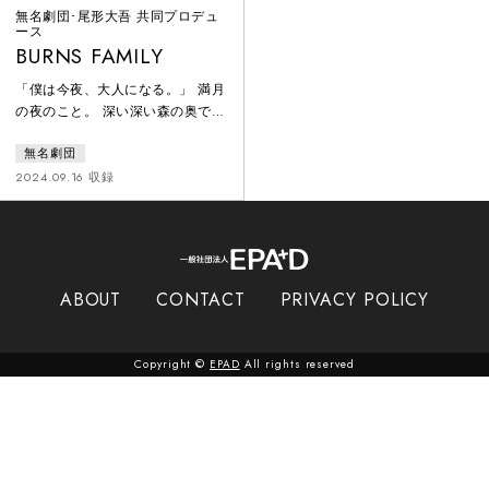
無名劇団･尾形大吾 共同プロデュ
ース
BURNS FAMILY
「僕は今夜、大人になる。」 満月
の夜のこと。 深い深い森の奥で
は、とある家族が暮らしていまし
無名劇団
た。 ようこそ、僕の誕生日パーテ
ィへ。 もうすぐ、君は僕のもの。
2024.09.16 収録
暑さもぶっ飛ぶ、ホラーコメデ
ィ。今作は家族の物語。 とある風
変わりな家族の大切な儀式の夜を
舞台に、「大人とは」「家族と
は」を考える、コミカルで少し切
ABOUT
CONTACT
PRIVACY POLICY
ないワンシチュエーション会話
劇。
Copyright ©
EPAD
All rights reserved