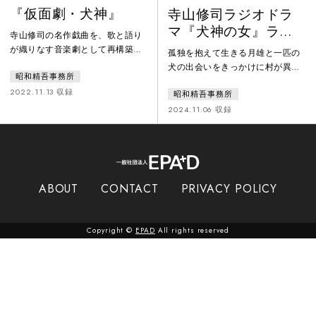
『仮面劇・犬神』
寺山修司ラジオドラ
マ『犬神の女』ライ
寺山修司の名作戯曲を、歌と語り
ブ
が織りなす音楽劇として再構築！
孤独を抱えて生きる月雄と一匹の
創立40周年プロジェクトとしてレ
犬の出会いをきっかけに村が異変
昭和精吾事務所
パートリー作品を渋谷ジァン・ジ
が起きはじめ・・・寺山修司によ
ァン閉館以来22年ぶりに上演。
2022.11.13 収録
昭和精吾事務所
る鮮烈な幸福論を描く劇団のレパ
1990年代に制作された巨大な仮面
ートリー『仮面劇・犬神』の原作
2024.11.06 収録
や舞台道具を用い、バンド生演奏
ラジオドラマ（1964 久保田万太
と映像投影による新演出で描く、
郎賞）を、2022年舞台版キャス
鮮烈な幸福論。 犬神筋の一家に生
ト・ダンサー・生バンドで上演。
まれ、孤独を抱え祖母と暮らす月
歌と語りで構成した公開録音ライ
雄が、一匹の犬を飼ったことで、
ブを6カメ24マイクで収録。
ABOUT
CONTACT
PRIVACY POLICY
村に奇妙な事件が起こりはじめる
──。
Copyright ©
EPAD
All rights reserved