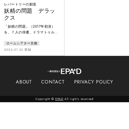
レパートリーの創造
妖精の問題 デラッ
クス
「妖精の問題」（2017年初演）
を、７人の俳優、ドラマトゥル
ク、音楽、舞台美術、衣裳、照明
ロームシアター京都
と多彩なスタッフを交え、文字通
り“デラックス”版としてパワーア
2022.01.22 収録
ップ。一部「ブス」二部「ゴキブ
リ」三部「マングルト」の三部構
成で、社会におけるタブーを真正
面から取り扱い、自虐や偏見に満
ち溢れた世界をコミカルに描きな
ABOUT
CONTACT
PRIVACY POLICY
がらも、観客を捉えて離さない強
烈なメッセージが潜んでいます。
Copyright ©
EPAD
All rights reserved