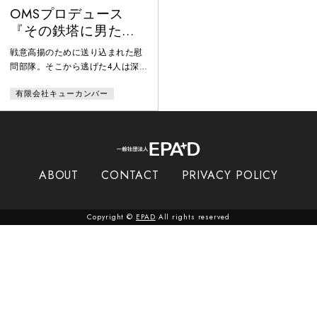
OMSプロデュース
『その鉄塔に男たち
はいるという』
戦意高揚のために送り込まれた慰
問部隊。そこから逃げた4人は深
い森の中に立つ巨大な鉄塔に隠れ
有限会社キューカンバー
ている。彼らは戦争が終わるまで
そこで過ごすつもりなの だ。ある
時、そこに一人の脱走兵がやって
くる。彼の話によれば、四人がこ
こにいることはばれているらし
い。そして、終戦を迎えた時、彼
ABOUT
CONTACT
PRIVACY POLICY
らを取り囲んでいたのは銃を構え
た日本人たちだった……。第6回
OMS戯曲賞大賞を受賞、プロデュ
Copyright ©
EPAD
All rights reserved
ース公演として上演された。