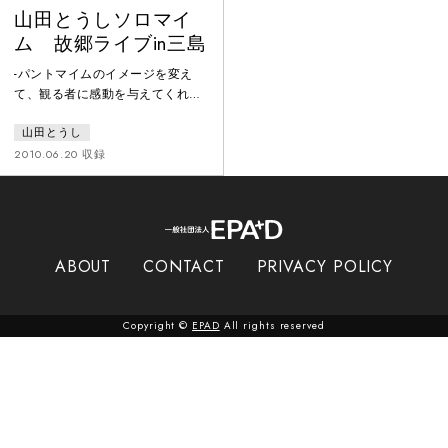
山田とうしソロマイ
ム 故郷ライブin三島
-パントマイムのイメージを変え
て、観る者に感動を与えてくれる
山田とうしのソロマイムステー
山田とうし
ジ。出身地三島市で行われた公
演。
2010.06.20 収録
ABOUT
CONTACT
PRIVACY POLICY
Copyright ©
EPAD
All rights reserved