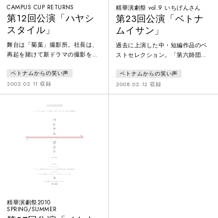
CAMPUS CUP RETURNS
精華演劇祭 vol.9 いちげんさん
第12回公演「ハヤシ
第23回公演「ベトナ
スタイル」
ムイサン」
舞台は「菊葉」撮影所。社長は、
過去に上演した中・短編作品のベ
再起を賭けて新ドラマの撮影を決
ストセレクション。「第六師団」
断した。それにより、現在撮影中
（第16回公演「G・H・Q」2004
ベトナムからの笑い声
ベトナムからの笑い声
のいくつかの番組が打ち切りの危
年）「夏恋～季節外れの林檎と夏
機に？ 京都に初雪の降った12月の
蜜柑～」（第16回公演「G・H・
2002.02.11 収録
2008.02.12 収録
ある日。東京から敏腕プロデュー
Q」2004年）「ロールプレイング
サーが招聘された…。いつも以上
ゲーム」（第19回公演「ブツダン
にキャラクター重視。いつも以上
サギ」2006年）「天覧コント～大
に見た目勝負。いつも通りのくだ
森ヘップバーンの「チャンピオ
らなさ。どこにもない。騒がし
ン」」（第22回公演「ヘンダーソ
い。無意味。時代批評も問題提起
ンVSアンダーソン」2007年）
も感動も感心も脈絡もない。た
だ、笑える。
精華演劇祭2010
SPRING/SUMMER