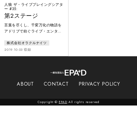
人狼 ザ・ライブプレイングシアタ
ー #35:
第2ステージ
言葉を尽くし、千変万化の物語を
アドリブで紡ぐライブ・エンター
テインメント。脚本はオープニン
株式会社オラクルナイツ
グのみ。俳優はパーティーゲーム
「人狼」のルールを用いて、人間
2019.10.03 収録
vs 人狼の戦いを即興で繰り広げ
る。多種多様な世界観があり、本
作品では地球をめざす宇宙船の中
で、4つの種族が種の存亡をかけ
て戦う。１３名の中に潜む３匹の
ABOUT
CONTACT
PRIVACY POLICY
人狼を、人間は処刑できるのか？
繰り返される昼と夜が、手に汗握
る人間ドラマを描き出す。
Copyright ©
EPAD
All rights reserved