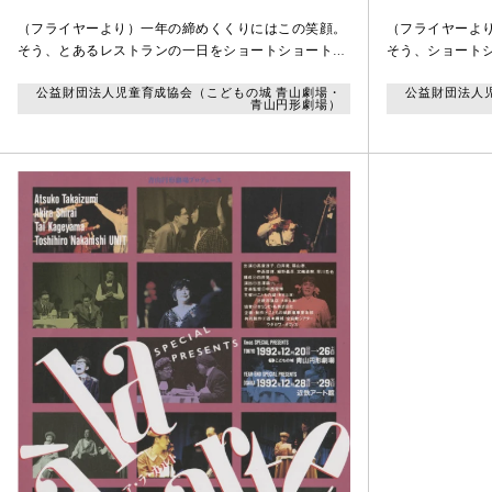
（フライヤーより）一年の締めくくりにはこの笑顔。
（フライヤーよ
そう、とあるレストランの一日をショートショートの
そう、ショート
お芝居とファンタスティックな音楽でつづる「à la
クな音楽でつづ
公益財団法人児童育成協会（こどもの城 青山劇場・
公益財団法人
carte（ア・ラ・カルト）」。楽しくって、セツなくっ
カルト」。選り
青山円形劇場）
て、今年もいろいろあったよなとか、来年も（は？）
ながら、今年も
いいことありますようにとか、そんなことを少しシミ
（は？）いいこ
ジミ思っちゃいましょうか？だって、ほらね。目の前
少しシミジミ思
にはこんなにおいしそうなニッコリがあるんだもの
ね。