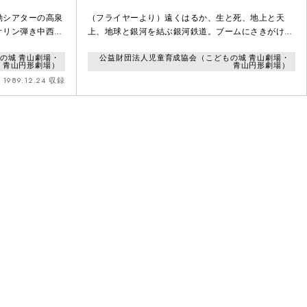
動シアターの高泉
（フライヤーより）遠くはるか、生と死、地上と天
オリン弾き中西俊
上、地球と銀河を結ぶ銀河鉄道。ブームにさきがけ昨
間のア・ラ・カル
年上演し大絶賛をいただいた舞台が、賢治生誕100年
の城 青山劇場・
公益財団法人児童育成協会（こどもの城 青山劇場・
如現れたワンダー
の今年、もう一度よみがえります。ぜひ、お見逃しな
青山円形劇場）
青山円形劇場）
ト=素敵な素敵な
く。
1989.12.24 収録
てこんなの見たこ
つかしい…。さ
を開ける気分、味