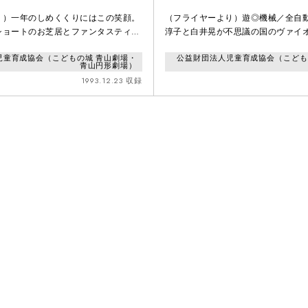
り）一年のしめくくりにはこの笑顔。
（フライヤーより）遊◎機械／全自
ショートのお芝居とファンタスティッ
淳子と白井晃が不思議の国のヴァイ
る不思議の国のレストラン「ア・ラ・
博とジョイントして贈るシャレた時
児童育成協会（こどもの城 青山劇場・
公益財団法人児童育成協会（こども
すぐりのメニューを胸いっぱいに食べ
ト（一品料理）。青山円形劇場に突
青山円形劇場）
いろいろあったよなとか、来年も
ランドのレストラン、演劇+コンサー
1993.12.23 収録
とありますようにとか、そんなことを
ショウの始まりです。はっきり言っ
っちゃいましょうか？
とない、見たことないのに何処かな
あ、何が飛び出すか?サンタの靴下
わって下さい。