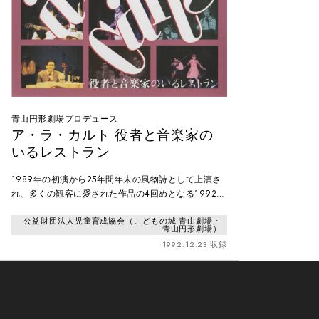
青山円形劇場プロデュース
ア・ラ・カルト 役者と音楽家の
いるレストラン
1989年の初演から25年間年末の風物詩として上演さ
れ、多くの観客に愛された作品の4回めとなる1992年
の公演。クリスマスの夜のフレンチレストラン「ア・
公益財団法人児童育成協会（こどもの城 青山劇場・
ラ・カルト」を舞台に、訪れた客達が繰り広げるドラ
青山円形劇場）
マを、アラカルト（（フランス語）a là carte）に例え
1992.12.23 収録
て描いたオムニバス形式の物語。「役者と音楽家
の…」というサブタイトル通り、ミュージシャンの生
演奏と共に芝居が進行される。