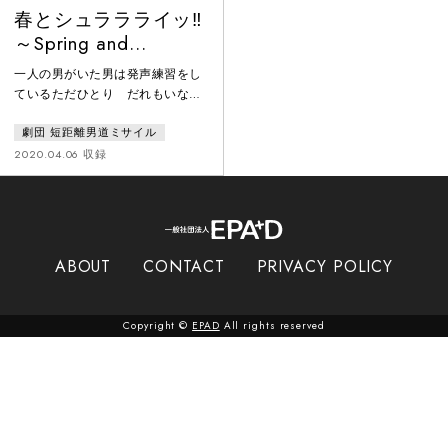
春とシュララライッ‼︎
～Spring and
Asuras(not-/mental
一人の男がいた男は発声練習をし
sketch modified)～
ているただひとり だれもいない
基礎と両隣のブロック塀しかなく
劇団 短距離男道ミサイル
なった自宅跡地ふるさとの海に向
かって※オー マジェスティック
2020.04.06 収録
シーオー マジェスティックシー
ワワワワ〜（※くり返し）その姿
はまるで、はぎしり燃えてゆきき
するひとりの修羅のようだった“男
道”的大誤読でお届けするあの日か
ABOUT
CONTACT
PRIVACY POLICY
ら108箇月の心象スケッチ。
Copyright ©
EPAD
All rights reserved