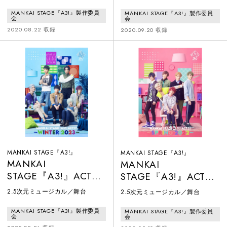
ー）』を舞台化したMANKAI
MANKAI STAGE『A3!』シリーズ
MANKAI STAGE『A3!』製作委員
MANKAI STAGE『A3!』製作委員
STAGE『A3!』は、2018年の初演
は、その大人気ゲームを原作とし
会
会
以降、舞台だけにとどまらずその
て2018年に初の舞台化。初演以
2020.08.22 収録
2020.09.20 収録
枠を飛び出し常に全国で新しい花
降、即日ソールドアウトの大人気
を咲かせています。本作品では冬
公演となる。2018年初の舞台化か
組にスポットを当て、第二回公演
ら本作まで6作品を上演。原作で
『主人はミステリにご執心』、第
第一部にあたるストーリーを中心
三回公演『真夜中の住人』の2ス
に展開。その集大成として、東京
トーリーを展開。紅葉のように色
ガーデンシアターにてオールキャ
づく秋の季節を経て、降り積もる
スト総出演による初のLIVEを開
雪の結晶のようにきら
催。全公演、LIV
MANKAI STAGE『A3!』
MANKAI STAGE『A3!』
MANKAI
MANKAI
STAGE『A3!』ACT2!
STAGE『A3!』ACT2!
～WINTER 2023～
～SPRING 2022～
2.5次元ミュージカル／舞台
2.5次元ミュージカル／舞台
MANKAI STAGE『A3!』製作委員
MANKAI STAGE『A3!』製作委員
会
会