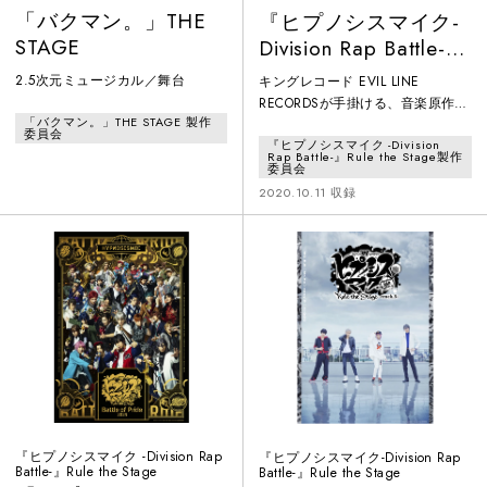
「バクマン。」THE
『ヒプノシスマイク-
STAGE
Division Rap Battle-』
Rule the Stage -
2.5次元ミュージカル／舞台
キングレコード EVIL LINE
track.3-
RECORDSが手掛ける、音楽原作キ
「バクマン。」THE STAGE 製作
ャラクターラッププロジェクトと
委員会
『ヒプノシスマイク -Division
して、2017年9月に始動した『ヒ
Rap Battle-』Rule the Stage製作
プノシスマイク -Division Rap
委員会
Battle-』。第一弾ミュージックビ
2020.10.11 収録
デオが公開直後にYouTube急上昇
ランキングにランクインするや否
や、その斬新な世界観や楽曲のク
オリティの高さから瞬く間に音楽
シーンを席巻。HIPHOP界の有名ア
ーティストも作詞・作
『ヒプノシスマイク -Division Rap
『ヒプノシスマイク-Division Rap
Battle-』Rule the Stage
Battle-』Rule the Stage