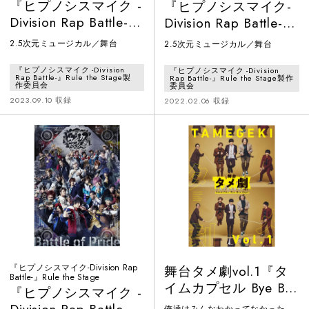
『ヒプノシスマイク -
『ヒプノシスマイク-
Division Rap Battle-』
Division Rap Battle-』
Rule the Stage -Battle
Rule the Stage -
2.5次元ミュージカル／舞台
2.5次元ミュージカル／舞台
of Pride 2023-
track.5-
『ヒプノシスマイク -Division
『ヒプノシスマイク -Division
Rap Battle-』Rule the Stage製
Rap Battle-』Rule the Stage製作
作委員会
委員会
2023.09.10 収録
2022.02.06 収録
『ヒプノシスマイク-Division Rap
舞台タメ劇vol.1『タ
Battle-』Rule the Stage
イムカプセル Bye Bye
『ヒプノシスマイク -
Days』