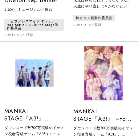
Division Rap Battle-』
俺達はみんなわかってなかった。
人生にやり直しはきかないという
Rule the Stage -Battle
2.5次元ミュージカル／舞台
ことを—“うみお”と20年ぶりに再
of Pride-
舞台タメ劇製作委員会
会したのは、彼のお通夜だった。
『ヒプノシスマイク -Division
彼と仲良しだったトモキ、ゆーぼ
2025.01.21 収録
Rap Battle-』Rule the Stage製
作委員会
ー、ノブ、やっちんの4人は、かつ
2021.08.25 収録
てみんなでタイムカプセルを埋め
た日に＜ある理由＞で“うみお”と
喧嘩し、それ以来疎遠になってし
まっていた。今では理由も思い出
せないその喧嘩のことを後悔して
いたトモキ達は、少しでも“うみ
お”のことを思い出そうと、みんな
MANKAI
MANKAI
STAGE『A3!』
STAGE『A3!』 ~Four
~WINTER 2020~
Seasons LIVE 2020~
ダウンロード数700万突破のイケメ
ダウンロード数700万突破のイケメ
ン役者育成ゲーム『A3!（エースリ
ン役者育成ゲーム『A3!』。