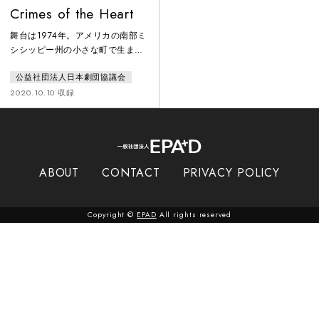
Crimes of the Heart
舞台は1974年。アメリカの南部ミ
シシッピー州の小さな町で生まれ
た三人姉妹の物語。老衰の祖父の
公益社団法人日本劇団協議会
面倒をひとりでみている、異性に
は奥手の長女レニー。ロサンゼル
2020.10.10 収録
スで歌手をめざすも挫折寸前、そ
れでも弱音を吐けない次女メグ。
町の有力者と結婚したものの、悩
みを抱える三女ベイブ。ある日、
三女ベイブが夫を銃で撃って逮捕
ABOUT
CONTACT
PRIVACY POLICY
された。久しぶりに生まれた家に
集まることになった姉妹たち。果
たしてそれぞれの人生の問題を解
Copyright ©
EPAD
All rights reserved
決する