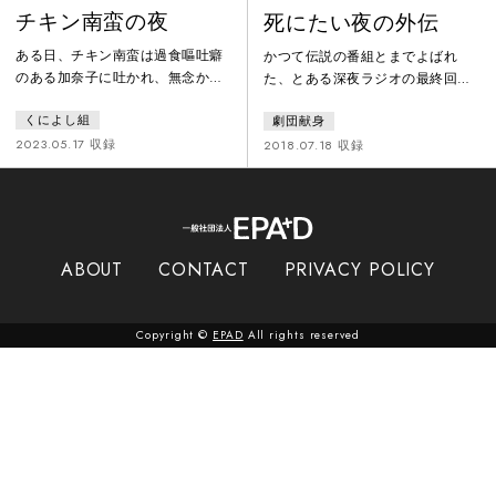
チキン南蛮の夜
死にたい夜の外伝
ある日、チキン南蛮は過食嘔吐癖
かつて伝説の番組とまでよばれ
のある加奈子に吐かれ、無念から
た、とある深夜ラジオの最終回。
地縛霊になりました。友達のいな
この番組に10年間投稿を続けてき
くによし組
劇団献身
さから発狂しそうになった加奈子
たハガキ職人たちが、有楽町のカ
はインコを飼い始めましたが、相
ラオケボックスに集まった。しか
2023.05.17 収録
2018.07.18 収録
手は鳥。そうそう思い通りにいき
し誰も、何も、喋らない。人間関
ません。そんな中、初めての彼氏
係不得意な彼らは、繋がりを求め
が出来ました。これは依存症の女
て番組に投稿し、だけど現実世界
の子とチキン南蛮の地縛霊とイン
では誰とも繋がることができな
コとプレイボーイが出て来る、チ
い。不器用な男たちが必死に繋が
ABOUT
CONTACT
PRIVACY POLICY
キン南蛮を消化するまでのお話で
りを求め、もがき続けるワンシチ
す。
ュエーションナンセンスコメデ
ィ。
Copyright ©
EPAD
All rights reserved