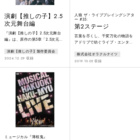
演劇【推しの子】2.5
人狼 ザ・ライブプレイングシアタ
ー #35:
次元舞台編
第2ステージ
『演劇【推しの子】2.5次元舞台
言葉を尽くし、千変万化の物語を
編』は、原作の第5章「2.5次元舞
アドリブで紡ぐライブ・エンター
台編」に焦点を当て、漫画作品の
テインメント。脚本はオープニン
演劇【推しの子】製作委員会
舞台化の制作ドラマを描く。フレ
株式会社オラクルナイツ
グのみ。俳優はパーティーゲーム
ッシュからベテランまで幅広い顔
2024.12.29 収録
「人狼」のルールを用いて、人間
2019.10.03 収録
ぶれの実力派俳優を迎え、新たな
vs 人狼の戦いを即興で繰り広げ
演劇の歴史を築き上げてきた精鋭
る。多種多様な世界観があり、本
スタッフ陣による叡智と技術を集
作品では地球をめざす宇宙船の中
結させ、舞台『東京ブレイド』の
で、4つの種族が種の存亡をかけて
2.5次元舞台化に挑む。
戦う。１３名の中に潜む３匹の人
狼を、人間は処刑できるのか？繰
り返される昼と夜が、手に汗握る
人間ドラマを描き出す。
ミュージカル『薄桜鬼』