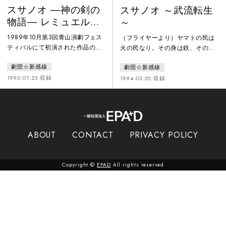
スサノオ ―神の剣の
スサノオ ～武流転生
物語― レミュエル・
～
ガリヴァ著「偽書倭
1989年10月第3回青山演劇フェス
（フライヤーより）ヤマトの民は
人伝」より
ティバルにて初演された作品のア
火の民なり。その身は鉄、その息
ンコール公演。当時まだ大阪を本
は炎。彼らの行くところ、山川
劇団☆新感線
劇団☆新感線
拠地にしていた「劇団☆新感線」
（やまかわ）ことごとに動（と
が大きく躍進する契機となった作
よ）み、国土（くにつち）みな震
1990.01.23 収録
1994.03.20 収録
品である。
（ゆ）りき。青山（あおやま）を
枯山（かれやま）となし河海（か
わうみ）をことごとに飲み干し、
国（くに）の内（うち）の人民
（ひとたみ）を多（おお）に死な
ABOUT
CONTACT
PRIVACY POLICY
しむる。
Copyright ©
EPAD
All rights reserved