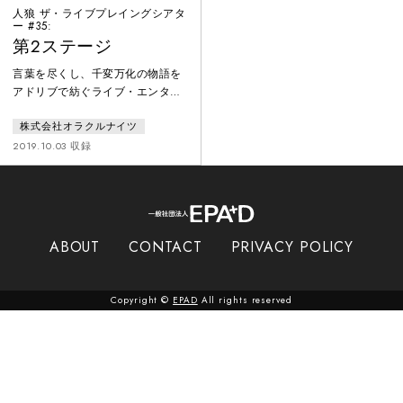
人狼 ザ・ライブプレイングシアタ
ー #35:
第2ステージ
言葉を尽くし、千変万化の物語を
アドリブで紡ぐライブ・エンター
テインメント。脚本はオープニン
株式会社オラクルナイツ
グのみ。俳優はパーティーゲーム
「人狼」のルールを用いて、人間
2019.10.03 収録
vs 人狼の戦いを即興で繰り広げ
る。多種多様な世界観があり、本
作品では地球をめざす宇宙船の中
で、4つの種族が種の存亡をかけ
て戦う。１３名の中に潜む３匹の
ABOUT
CONTACT
PRIVACY POLICY
人狼を、人間は処刑できるのか？
繰り返される昼と夜が、手に汗握
る人間ドラマを描き出す。
Copyright ©
EPAD
All rights reserved