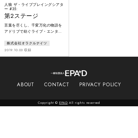
人狼 ザ・ライブプレイングシアタ
ー #35:
第2ステージ
言葉を尽くし、千変万化の物語を
アドリブで紡ぐライブ・エンター
テインメント。脚本はオープニン
株式会社オラクルナイツ
グのみ。俳優はパーティーゲーム
「人狼」のルールを用いて、人間
2019.10.03 収録
vs 人狼の戦いを即興で繰り広げ
る。多種多様な世界観があり、本
作品では地球をめざす宇宙船の中
で、4つの種族が種の存亡をかけ
て戦う。１３名の中に潜む３匹の
ABOUT
CONTACT
PRIVACY POLICY
人狼を、人間は処刑できるのか？
繰り返される昼と夜が、手に汗握
る人間ドラマを描き出す。
Copyright ©
EPAD
All rights reserved