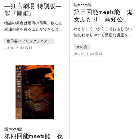
―狂言劇場 特別版―
能meets能
第三回能meets能 鬼
能『鷹姫』
女ふたり 高知公演
物語の舞台は絶海の孤島。飲むと
「安達原」
わかりにくいからこそおもしろい
永遠の命を得ることができるとい
能のわかりやすく濃密な講座を全
う“不老長寿の泉”を巡り、その泉
国展開する、能講座能meetsがお客
世田谷パブリックシアター
の守り役の鷹姫、何十年もの間、
大の会
様の「能が見たくなった」という
泉から湧く水を待ち続ける老人、
2018.06.30 収録
声に応えて開催している能meets
2022.11.20 収録
そして、新たに水を求めに来た若
能。その第三回は「鬼女ふたり」
き王子・空賦麟（くうふりん）、
と銘打って、大阪「葵上」高知
それぞれの水を求める苦悩を嘆き
「安達原」の二本立てで開催。高
謡う…。今から100年以上も前、ノ
知では、普段は演劇やイベントで
ーベル文学賞を受賞したアイルラ
使われる「蛸蔵」に特設能舞台を
ンドの詩人ウィリアム・バトラ
設置し、珍しい舞台構造からうま
ー・イェイツは能の世界に影響を
れる臨場感あふれる公演となっ
受け、劇作品『鷹の井戸』を執筆
た。前日に開催した講座「神男女
しまし
狂鬼
能meets能
第四回能meets能 夜