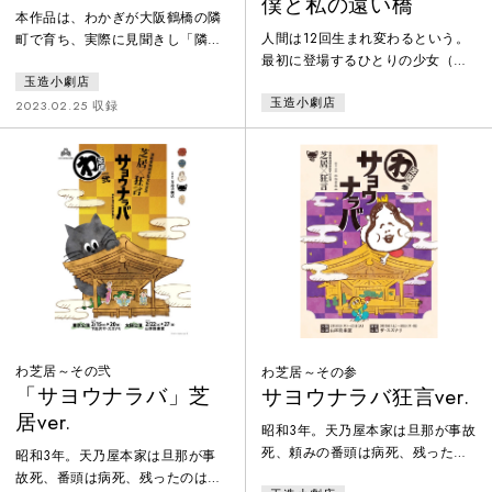
僕と私の遠い橋
本作品は、わかぎが大阪鶴橋の隣
人間は12回生まれ変わるという。
町で育ち、実際に見聞きし「隣人
最初に登場するひとりの少女（の
達」と向き合ってきた実体験を元
ような者）は今までに10回生まれ
玉造小劇店
に書かれた。日本の統治にあった
玉造小劇店
変わったが、いつも身体と心が一
朝鮮半島では、日本語教育も実施
2023.02.25 収録
致していないような感覚で満足の
され、大正中期には、多くの人が
いく人生を歩めたことがないと語
働き手として日本に渡ってきた。
る。ある日、天界で偶然出会った
昭和に入り、ソジンも日本にやっ
阿弥陀様に「次に生まれ変わると
てくるがそのうちに日本人から差
きにはそれが解消できるでしょう
別されている事に気がつく。そん
か？」と問い、少女は自分の10回
な中ある日勤め先の令嬢、桜子に
の人生を阿弥陀様に見せることに
恋をしてしまう…それは彼らの人
する。果たして少女の答えは出る
生の長い長い恋の物語の始まりで
のだろうか？あと2回生まれ変わる
もあった。
人
わ芝居～その弐
わ芝居～その参
「サヨウナラバ」芝
サヨウナラバ狂言ver.
居ver.
昭和3年。天乃屋本家は旦那が事故
死、頼みの番頭は病死、残ったの
昭和3年。天乃屋本家は旦那が事
は病弱で婿の来手のない跡取り娘
故死、番頭は病死、残ったのは跡