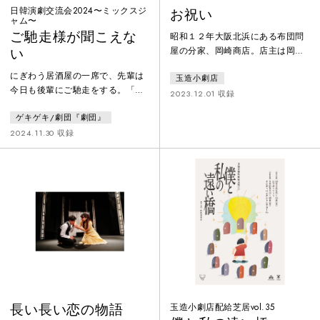
日韓演劇交流会2024〜ミックスジ
お祝い
ャム〜
ご馳走様が聞こえな
昭和１２年大阪北浜にある布団問
屋の分家、岡崎商店。店主は岡崎
い
陽介という若者である。 ある日、
にぎわう居酒屋の一席で、先輩は
玉造小劇店
陽介の妹が学校で初潮を迎えたこ
今日も後輩にご馳走をする。「俺
とを男の子たちにからかわれ、不
2023.12.01 収録
も先輩にご馳走様してもらったか
注意で道に飛び出し事故で亡くな
ゲキゲキ/劇団『劇団』
ら」それは至る所で行われてきた
ってしまう。それを知った陽介
教えと学び 美しき風習のバトン
2024.11.30 収録
は、生理への偏見を無くすため、
リレー。しかしそんな場に、不祥
生理用品の開発・販売、そして性
事の責任で会社を追われた、『か
教育の普及活動を手がける会社を
つての先輩』が現れる。おごる義
興す。知人や周りの女性に生理の
務、おごられる責任。人間関係や
ことを尋ねまわり、変人と言われ
仕事の在り方、令和時代の飲み会
ながらも研究・開発を進めていく
を描くハートフルコメディ！
のだった。
長い長い恋の物語
玉造小劇店配給芝居vol.35