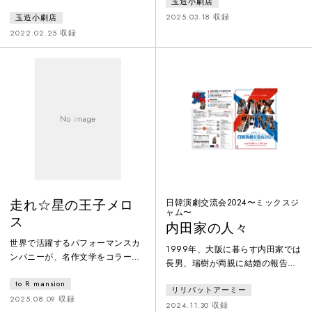
玉造小劇店
のシズ一人。せめて一代だけでも
取り娘の病弱なシズ一人。病弱な
繋げれば、シズが死んだ後は分家
2025.03.18 収録
玉造小劇店
娘には婿の来手がなくこのままで
に吸収すればいい。そして白羽の
は本家がつぶれると、親戚一同困
2022.02.25 収録
矢が立ったのが、分家の手代、伊
っていた。せめて一代だけでも繋
助であった。計画は順調に思われ
げれば、何とかなるかもと考え都
たのだが…。転がりゆく人々の運
合のいい男として白羽の矢が立っ
命が辿り着く先は…「それやった
たのが手代・伊助であった。伊助
ら」まぁいいか。という日本人特
は断れず、本家の旦那に就任して
有の曖昧な処世術で繋がって行く
しまう。計画は順調に思われたの
女たちのしたたかな物語、完全
だが…。古典芸能とのコラボ企画
版・狂言v
として誕生した「わ芝居」シリー
ズ第二弾。
走れ☆星の王子メロ
日韓演劇交流会2024〜ミックスジ
ャム〜
ス
内田家の人々
世界で活躍するパフォーマンスカ
1999年、大阪に暮らす内田家では
ンパニーが、名作文学をコラージ
長男、瑞樹が両親に結婚の報告を
ュし、オリジナル作品として創
していた。本来だったら素直に祝
to R mansion
作、上演します。友との友情や人
リリパットアーミー
えるはずだったのだが、相手が在
との絆を描いた太宰治の「走れメ
2025.08.09 収録
日韓国人の女性だと聞いて、周囲
2024.11.30 収録