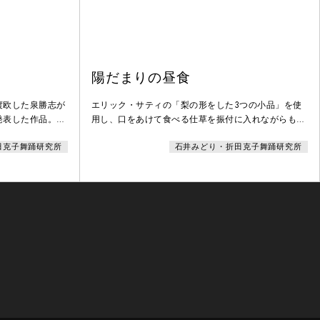
陽だまりの昼食
渡欧した泉勝志が
エリック・サティの「梨の形をした3つの小品」を使
発表した作品。サ
用し、口をあけて食べる仕草を振付に入れながらも絵
イルを本作品で確
画的でロマンティックな作品に仕上げている。
田克子舞踊研究所
石井みどり・折田克子舞踊研究所
の絵画に残してい
出る作品となって