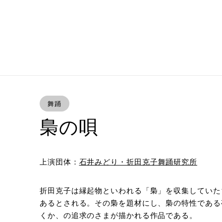
舞踊
梟の唄
上演団体：
石井みどり・折田克子舞踊研究所
折田克子は縁起物といわれる「梟」を収集していた
あるとされる。その梟を題材にし、梟の特性である
くか、の追求のさまが描かれる作品である。