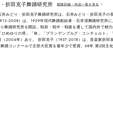
り・折田克子舞踊研究所
団体詳細・作品一覧を見る
石井みどり・折田克子舞踊研究所は、石井みどり・折田克子の
913-2008）は、1929年現代舞踊創始者・石井漠舞踊研
みどり舞踊研究所を開設。戦前・戦中・戦後を通して国内外で精
「ひめゆりの塔」「体」「ブランデンブルグ・コンチェルト」
（2004年）あり。 折田克子（1937-2018）は、音楽家
国舞踊コンクールで文部大臣賞を最年少で受賞。68年 第2回文化庁