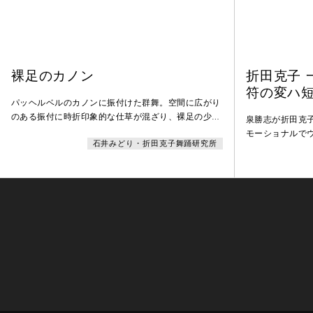
裸足のカノン
折田克子 
符の変ハ
パッヘルベルのカノンに振付けた群舞。空間に広がり
のある振付に時折印象的な仕草が混ざり、裸足の少女
泉勝志が折田克
達の戯れが清々しい。音楽を伴奏として扱うことなく
モーショナルで
石井みどり・折田克子舞踊研究所
音楽と溶け合うような一体感のある作品である。
観的、情緒的に
に仕上げた。