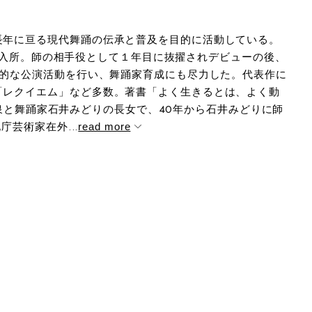
長年に亘る現代舞踊の伝承と普及を目的に活動している。
究所に入所。師の相手役として１年目に抜擢されデビューの後、
力的な公演活動を行い、舞踊家育成にも尽力した。代表作に
「レクイエム」など多数。著書「よく生きるとは、よく動
折田泉と舞踊家石井みどりの長女で、40年から石井みどりに師
芸術家在外...
read more