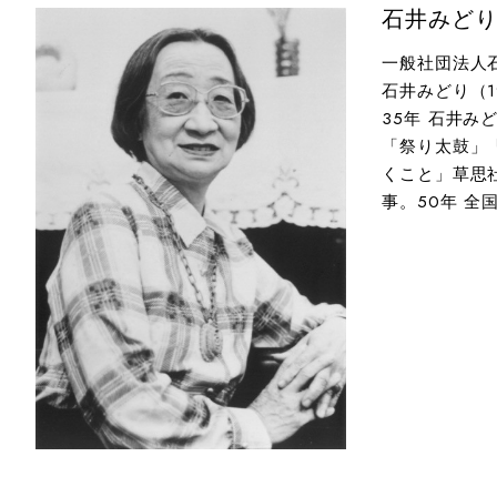
石井みど
一般社団法人
石井みどり（1
35年 石井
「祭り太鼓」
くこと」草思社
事。50年 全