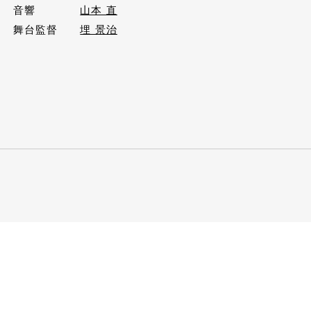
音響
山本 直
舞台監督
埋 景治