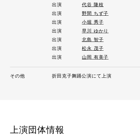
出演
代谷 隆枝
出演
野間 ちず子
出演
小堀 秀子
出演
早川 ゆかり
出演
北島 智子
出演
松永 茂子
出演
山岡 有美子
その他
折田克子舞踊公演にて上演
上演団体情報