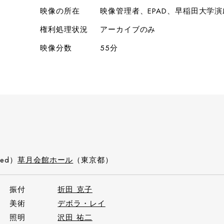
映像の所在
映像管理者、EPAD、早稲田大学
権利処理状況
アーカイブのみ
映像分数
55分
Wed）
草月会館ホール
（東京都）
振付
折田 克子
美術
デボラ・レイ
照明
沢田 祐二