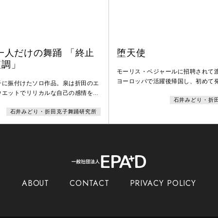
一人だけの舞踊 「終止
堕天使
短調」
モーリス・ベジャールに招聘されて
ヨーロッパで活躍後帰国し、初めて
子に振付けたソロ作品。泉は折田のエ
ポーターにトゥシューズというスタ
ウエットでリリカルな自己の感情を主
石井みどり・折
立した。泉は自らが見た夢を数多く
表現する能力を見事に引き出した作品
たが、イメージのコラージュが溢れ
石井みどり・折田克子舞踊研究所
いる。
ABOUT
CONTACT
PRIVACY POLICY