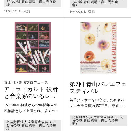
どもの城 青山劇場・青山円形劇
もの城 青山劇場・青山円形劇
ャレた時間のア・ラ・カルト（一
バレエ音楽「くるみ割り人形」の
場）
場）
品料理）。青山円形劇場に突如現
美しい旋律にのせて、［スペイン
1989.12.24 収録
1997.03.16 収録
れたワンダーランドのレストラ
の踊り］［アラビアの踊り］［道
ン、演劇+コンサート=素敵な素敵
化師の踊り］や、おかしでできた
なショウの始まりです。はっきり
魔法の国の［こんぺい糖の踊り］
言ってこんなの見たことない、見
など、それぞれの国の色彩豊かな
たことないのに何処かなつかし
人形の踊りが、つぎからつぎへと
い…。さあ、何が飛び出すか?サン
展開されます。また、関西で人形
タの靴下を開ける気分、味わって
とパントマイムを融合させた作品
下さい。
で大評判の
青山円形劇場プロデュース
第7回 青山バレエフェ
ア・ラ・カルト 役者
スティバル
と音楽家のいるレス
若手ダンサーを中心とした有名バ
トラン
1989年の初演から25年間年末の
レエガラ公演の第7回目。東京・パ
風物詩として上演され、多くの観
リ友好都市提携10周年を記念し
客に愛された作品の4回めとなる
公益財団法人児童育成協会（こど
て、また1992年7月から12月にか
もの城 青山劇場・青山円形劇
公益財団法人児童育成協会（こ
1992年の公演。クリスマスの夜の
けて東京で「パリ年‘92」が開催さ
場）
どもの城 青山劇場・青山円形劇
フレンチレストラン「ア・ラ・カ
場）
れていることを受けて、第7回はパ