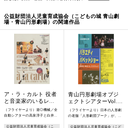
公益財団法人児童育成協会（こどもの城 青山劇
場・青山円形劇場）の関連作品
ア・ラ・カルト 役者
青山円形劇場オブジ
と音楽家のいるレス
ェクトシアターVol.6
トラン
バラエティパペット
（フライヤーより）遊◎機械／全
（フライヤーより）日本の人形劇
ショー
自動シアターの高泉淳子と白井晃
の老舗「人形劇団プーク」が、満
が不思議の国のヴァイオリン弾き
を持し「くるみ割り人形」で円形
公益財団法人児童育成協会（こ
公益財団法人児童育成協会（こど
中西俊博とジョイントして贈るシ
劇場に登場。チャイコフスキーの