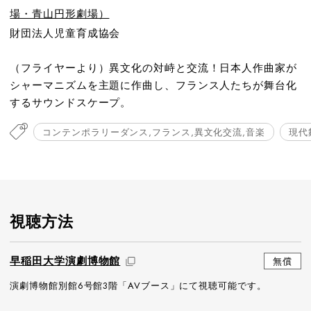
場・青山円形劇場）
財団法人児童育成協会
（フライヤーより）異文化の対峙と交流！日本人作曲家が
シャーマニズムを主題に作曲し、フランス人たちが舞台化
するサウンドスケープ。
コンテンポラリーダンス,フランス,異文化交流,音楽
現代
視聴方法
早稲田大学演劇博物館
無償
演劇博物館別館6号館3階「AVブース」にて視聴可能です。