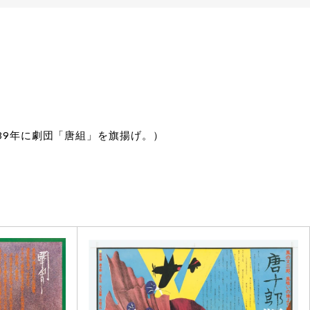
989年に劇団「唐組」を旗揚げ。）