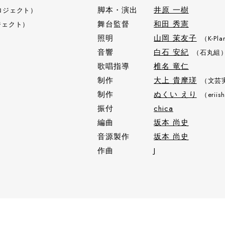
脚本・演出
井原 一樹
ロジェクト）
舞台監督
和田 秀憲
ジェクト）
照明
山岡 茉友子
（K-Pl
音響
白石 安紀
（石丸組
歌唱指導
椎名 竜仁
制作
大上 貴摩瑳
（文芸
制作
ぬくい えり
（eriis
振付
chica
編曲
坂本 尚史
音源製作
坂本 尚史
作曲
J