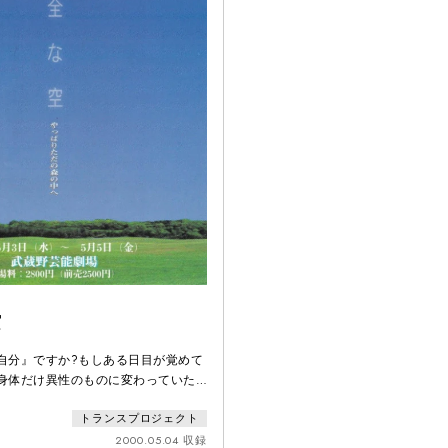
空
自分』ですか?もしある日目が覚めて
 身体だけ異性のものに変わっていた
---ある劇団の稽古場。 新作の予想外のキ
トランスプロジェクト
稽古場の雰囲気は荒れ模様。 それぞ
ながら芝居の稽古は進んでいく。 演
2000.05.04 収録