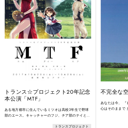
トランス☆プロジェクト20年記念
不完全な
本公演「MTF」
あなたは今、 『
心はそのままで
ある地方都市に住んでいるミツオは高校3年生で野球
ら......物語
部のエース。キャッチャーのフジ、チア部のテイとは
ャスティングに
よく一緒にいる仲だった。テイはミツオへの思いを隠
れの 人生を映し
トランスプロジェクト
さずに突き進むが、ミツオは相手にしない。それを笑