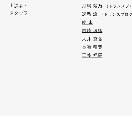
出演者・
月嶋 紫乃
（トランスプ
スタッフ
冴瑪 悠
（トランスプロ
鈴 未
岩崎 珠緒
大井 克弘
長瀬 稚葉
工藤 祥馬