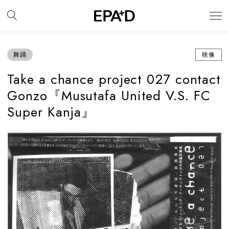
舞踊
映像
Take a chance project 027 contact
Gonzo『Musutafa United V.S. FC
Super Kanja』