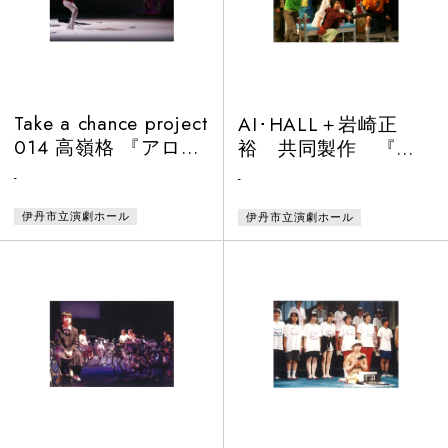
Take a chance project
AI･HALL＋岩崎正
014 高嶺格 『アロマ
裕 共同製作 『ど
ロア エロゲロエ』
くりつ こどもの
-
-
国』
伊丹市立演劇ホール
伊丹市立演劇ホール