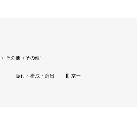
n）
その他
（その他）
振付・構成・演出
北 京一