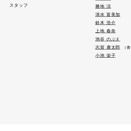
スタッフ
勝地 涼
清水 富美加
鈴木 浩介
上地 春奈
池谷 のぶえ
志賀 廣太郎
（青
小池 栄子