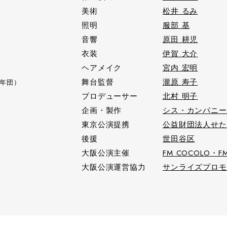
美術
松井 るみ
照明
服部 基
音響
原田 耕児
衣装
伊賀 大介
ヘアメイク
宮内 宏明
舞台監督
瀧原 寿子
年団）
プロデューサー
北村 明子
企画・製作
シス・カンパニ
東京公演提携
公益財団法人せた
後援
世田谷区
大阪公演主催
FM COCOLO・F
大阪公演運営協力
サンライズプロ