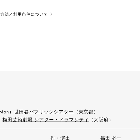
用方法／利用条件について
（Mon）
世田谷パブリックシアター
（東京都）
）
梅田芸術劇場 シアター・ドラマシティ
（大阪府）
作・演出
福田 雄一