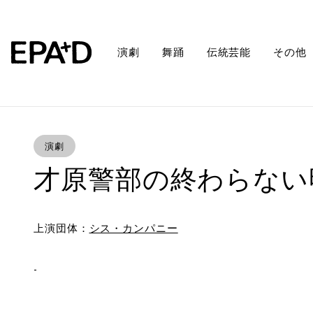
演劇
舞踊
伝統芸能
その他
演劇
才原警部の終わらない
上演団体：
シス・カンパニー
-