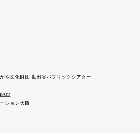
ー
がや文化財団 世田谷パブリックシアター
M802
モーション大阪