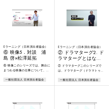
Eラーニング（日本演出者協会）
Eラーニング（日本演出者協会）
⑥ 映像5．対談 浦
② ドラマターグ2. ド
島 啓×松澤延拓
ラマターグとはなに
か
⑥ 映像このシリーズでは、舞台に
② ドラマターグこのシリーズで
まつわる映像の仕事について、講
は、ドラマターグ（ドラマトゥル
義と対談形式で詳しく紹介しま
ク）の仕事について詳しく紹介し
一般社団法人 日本演出者協会
一般社団法人 日本演出者協会
す。舞台映像が登場してから約四
ます。聞き馴染みのない「ドラマ
半世紀。比較的新しい業界のた
ターグ」と「ドラマツルギー」に
め、アーカイブされてきた情報が
ついて、分かりやすくお伝えする
多くないのに加えて、技術革新に
全2回の講義形式です。「自覚なき
よって大きく変化する演出方法の
ドラマターグ担当が現場にいる」
ため、情報は常に最先端が求めら
「ドラマツルギーは稽古場にとど