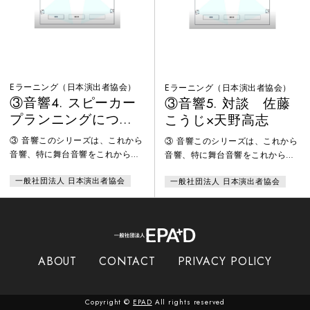
れます。方法や知識だけでなく、
まらない」「荷物を持たない人」
黎明期から現在に至るまで「どの
など、知的好奇心をくすぐるヘッ
ようなマインドが舞台映像業界を
ドラインとそこから繰り広げられ
盛り上げてきたのか」を中心点に
る精確な解説は、初心者からベテ
置いて、構成
ランまで
Eラーニング（日本演出者協会）
Eラーニング（日本演出者協会）
③音響4. スピーカー
③音響5. 対談 佐藤
プランニングについ
こうじ×天野高志
て
③ 音響このシリーズは、これから
③ 音響このシリーズは、これから
音響、特に舞台音響をこれから始
音響、特に舞台音響をこれから始
めようという人に、舞台芸術での
めようという人に、舞台芸術での
一般社団法人 日本演出者協会
一般社団法人 日本演出者協会
音響家の役割や仕事を紹介しま
音響家の役割や仕事を紹介しま
す。また、始めて間もない音響家
す。また、始めて間もない音響家
の皆さんに、舞台音響の仕事をや
の皆さんに、舞台音響の仕事をや
る上で何に注意をしていけば良い
る上で何に注意をしていけば良い
かを実例と合わせて紹介・解説
かを実例と合わせて紹介・解説
し、ご自身の現場に役立ててもら
し、ご自身の現場に役立ててもら
ABOUT
CONTACT
PRIVACY POLICY
えることを目的としています。顔
えることを目的としています。顔
合わせや稽古・本番・片づけまで
合わせや稽古・本番・片づけまで
の一連の仕事の流れから、スピー
の一連の仕事の流れから、スピー
Copyright ©
EPAD
All rights reserved
カーの配置の仕方やチューニング
カーの配置の仕方やチューニング