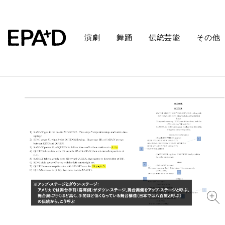
演劇
舞踊
伝統芸能
その他