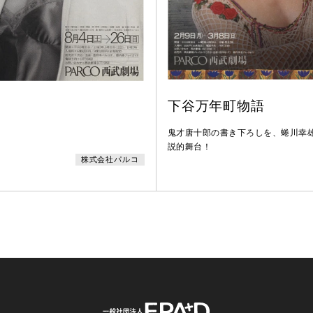
下谷万年町物語
鬼才唐十郎の書き下ろしを、蜷川幸
説的舞台！
株式会社パルコ