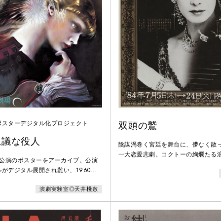
ポスターデジタル化プロジェクト
双頭の鷲
思議な役人
陰謀渦巻く宮廷を舞台に、儚なく散
一大恋愛悲劇。コクトーの絢爛たる
劇公演のポスターをアーカイブ。公演
がデジタル展開され難い、1960年
を中心に、紙で現存するポスターをデジ
演劇実験室◎天井棧敷
のセレクションは、1960年代以降
ポスターを収集・保存、これまでも研
会に協力する等、演劇公演のポスター
ポスターハリス・カンパニー社代表の