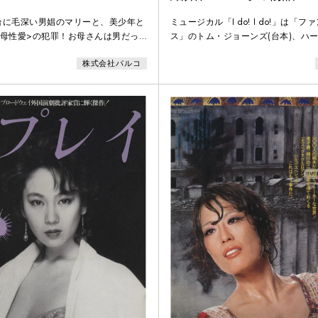
台に毛深い男娼のマリーと、美少年と
ミュージカル「I do! I do!」は「
<母性愛>の犯罪！お母さんは男だっ
ス」のトム・ジョーンズ(台本)、ハ
の港町に、泣きながらまぼろしの蝶を
ト(音楽)のコンビによる美しく、コ
株式会社パルコ
ュージカルです。初演は1966年ガ
ンの演出により上演され、メリー・
ート・プレストンのただ二人だけの
り、人生を演じてブロードウェイミ
風を巻き起こしました。日本では越