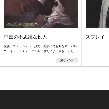
中国の不思議な役人
スプレイ
魔術、ファッション、少女、新演出でおりなす パル
-
コ イメージステージ！寺山修司による書き下ろし作
品。
（株）パルコ