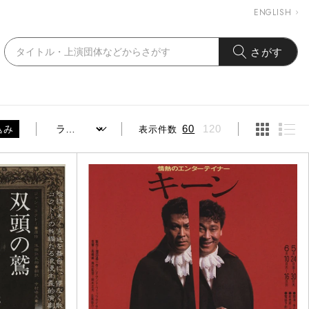
ENGLISH
さがす
表示件数
60
120
込み