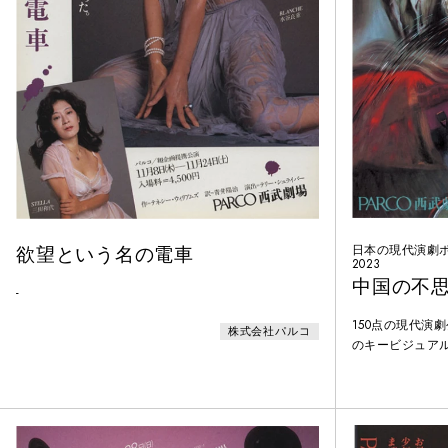
欲望という名の電車
日本の現代演劇
2023
中国の不
-
150点の現代演
株式会社パルコ
のキービジュアル
代から80年代
タル化。ポスター
の舞台芸術系の
究や数々の展覧
に造詣が深い、