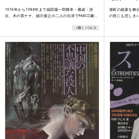
1974年から1988年まで福田陽一郎脚本・構成・演
港町の娼家を舞
出、木の実ナナ、細川俊之の二人の出演でPARCO劇場
の世にも悲しき
でシリーズ上演された『ショーガール』。PARCO劇場
た！少年は夜霧
（株）パルコ
の歴史が語られる時には必ず話題にあがる本シリーズ
探しに出かける
のNo.9は、フラレた男と待ちぼうけを食わされた女の
心暖まるラブ・コメディです。