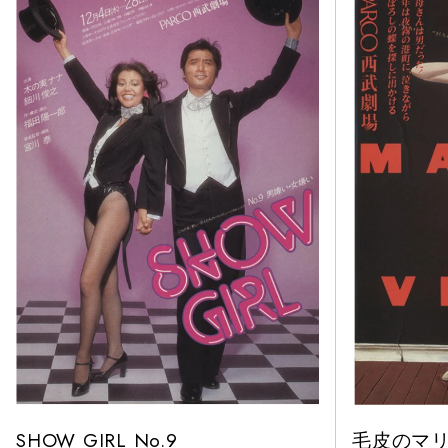
笹目浩之氏が担
SHOW GIRL No.9
毛皮のマ