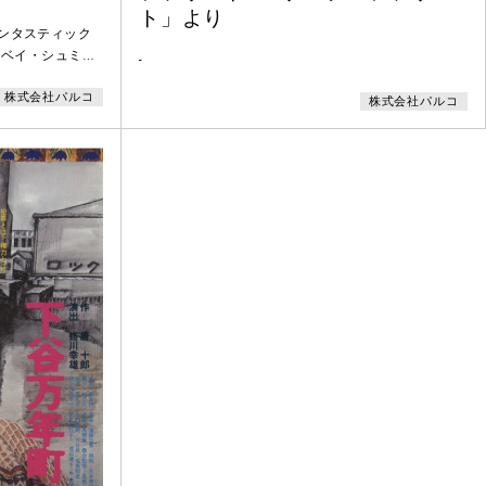
ト」より
ファンタスティック
ーベイ・シュミッ
-
ミカルで、粋なミ
株式会社パルコ
ワー・チャンピオ
株式会社パルコ
マーティンとロバ
出演者が歌い、踊
ュージカル界に旋
路吹雪、平幹二