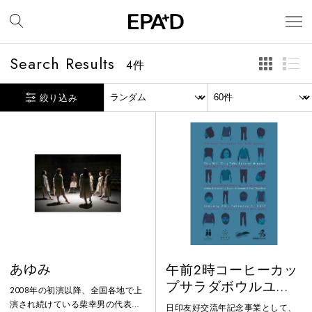
Search Results
4
件
絞り込み
あゆみ
午前2時コーヒーカッ
プサラダボウルユー
2008年の初演以降、全国各地で上
トピア -THIS WILL
演され続けている柴幸男の代表作
日印友好交流年記念事業として、