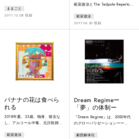
ONLY TAKE
でありマスターピース。《歩く》
範宙遊泳とThe Tadpole Repertory
ままごと
ことから浮かび上がる一人の女性
SEVERAL MINUTES-
が国際共同制作。よくあるとある
の「はじめの一歩」から「さいご
2011.12.08 収録
範宙遊泳
街を舞台に、見知らぬ6人が、自
の一歩」までを、数人の俳優が入
分自身に、そして互いに向き合い
2017.06.30 収録
れ代わりながら歩き続け演じてい
ながら、自分の居場所を探して時
く。本映像は、2011年に上演され
を織りなしていく。欲望と病、愛
た横浜赤レンガ倉庫での公演を収
と寂しさ、影ある過去と霧がかる
録。
現在（いま）。そこにある事実は
ただ一つ、ここからは逃げ出せな
い、ということ——。
バナナの花は食べら
Dream Regimeー
れる
「夢」の体制ー
2018年夏。33歳、独身、彼女な
『Dream Regime』は、2000年代
し、アルコール中毒、元詐欺師前
のグローバリゼーションーー
科一犯の“穴蔵の腐ったバナ
「夢」の体制下における人間身体
範宙遊泳
劇団解体社
ナ”は、マッチングアプリ・TSUN-
の諸様態の提示とその批判の方途