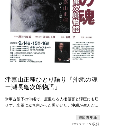
津嘉山正種ひとり語り『沖縄の魂
ー瀬長亀次郎物語』
米軍占領下の沖縄で、度重なる人権侵害と弾圧にも屈
せず、米軍に立ち向かった男がいた。沖縄が生んだ不
屈の政治家・瀬長亀次郎。不当な裁判で刑務所へ送ら
劇団青年座
れながらも出獄後、那覇市長に当選。真の民主主義の
確立を目指し、祖国復帰のために民衆と共に闘った。
2020.11.15 収録
県民の心を捉え大きな希望を与えた瀬長亀次郎、その
波瀾万丈の人生を津嘉山正種が沖縄人の魂を込めて語