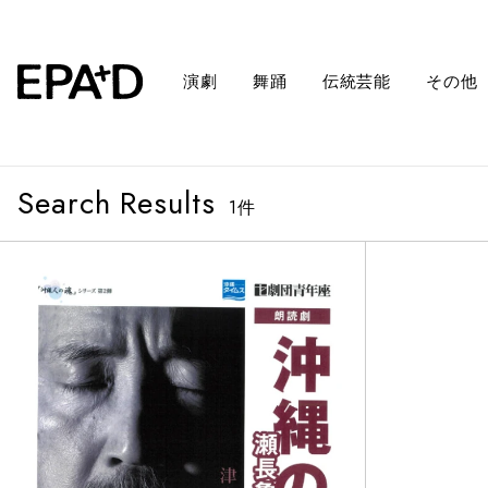
演劇
舞踊
伝統芸能
その他
Search Results
1
件