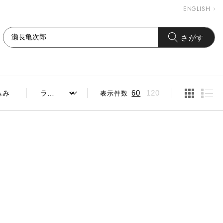
ENGLISH
さがす
表示件数
60
120
込み