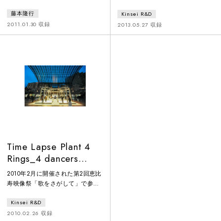
舞台上で展開される、『true/本当
電所を取り巻く状況に驚きと後悔
藤本隆行
Kinsei R&D
のこと』というパフォーマンス
を感じて、改めて情報や知識、知
は、何が嘘で何が真実かという話
恵という概念を捉えようと試みた
2011.01.30 収録
2013.05.27 収録
ではありません。知らぬ間に自分
作品。振付に白井剛を、中心とな
も捕らえられているかも知れない
る砂漠の老人には舞踏家の吉本大
閉塞感を振り切って走り出すため
輔を迎え、音楽はヴァイオリニス
に、「現実」のどれほど多くの部
トの辺見康孝が舞台上で演奏を続
分が、あなた自身によって作り出
け、パフォーマーの川口隆夫・平
されているのかを、改めて問い直
井優子・カズマ グレンと共に、幾
すためのものです。
人ものプログラマーが映像・音響
ともに関わり、舞台を作り上げて
いる。
Time Lapse Plant 4
Rings_4 dancers
improvisation (2010)
2010年2月に開催された第2回恵比
寿映像祭「歌をさがして」で参加
展示した、藤本隆行/Kinsei R&Dの
Kinsei R&D
インスタレーション作品『Time
Lapse Plant 4 Rings』に於いて、
2010.02.26 収録