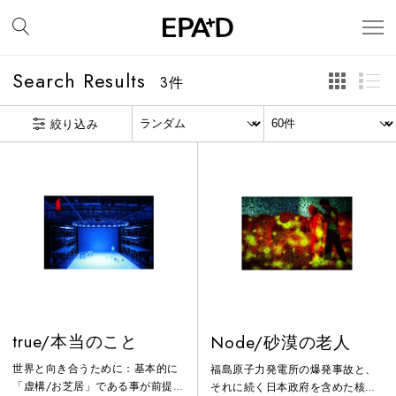
Search Results
3
件
絞り込み
true/本当のこと
Node/砂漠の老人
世界と向き合うために：基本的に
福島原子力発電所の爆発事故と、
「虚構/お芝居」である事が前提の
それに続く日本政府を含めた核発