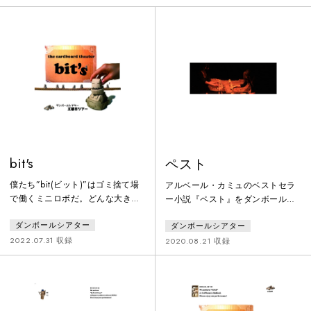
bit's
ペスト
僕たち”bit(ビット)”はゴミ捨て場
アルベール・カミュのベストセラ
で働くミニロボだ。どんな大きな
ー小説『ペスト』をダンボールシ
ゴミも僕らの一口にかかれば、イ
アターが人形劇にしました。アル
ダンボールシアター
ダンボールシアター
チコロさ。ガジガジガジガジ！今
ジェリアの港町オランにペストが
日も景気よくガラクタをぶっ壊し
蔓延し、都市が閉鎖される中、
2022.07.31 収録
2020.08.21 収録
てたら、「痛い！」中から、戦争
人々が絶望の中で生きる姿を描い
用ロボが出てきた。やばい。
た物語です。パンデミックによっ
て大きく変化してしまった世の
中。不安に駆られる日々を過ごす
人々は、何を選択し、どう生きて