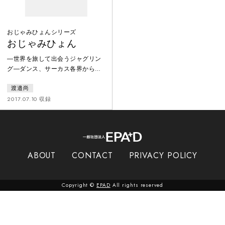
おじゃみひょんシリーズ
おじゃみひょん
―世界を旅して出会うジャグリン
グ―ダンス、サーカス各界から注
目を集め、15か国以上で作品を発
渡邉尚
表している渡邉尚（頭と口主宰。
身体研究家／サーカスアーティス
2017.07.10 収録
ト）の動画作品シリーズ。お手玉
妖怪「おじゃみひょん」が、世界
の色々な場所に出現しボールと共
に冒険します。 ※おじゃみは西日
本の方言でお手玉のこと
ABOUT
CONTACT
PRIVACY POLICY
Copyright ©
EPAD
All rights reserved