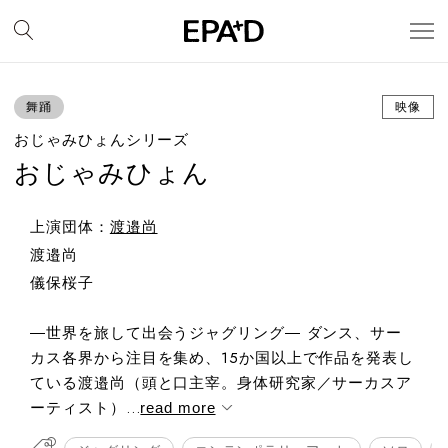
舞踊
映像
おじゃみひょんシリーズ
おじゃみひょん
上演団体：
渡邉尚
渡邉尚
儀保桜子
―世界を旅して出会うジャグリング― ダンス、サー
カス各界から注目を集め、15か国以上で作品を発表し
ている渡邉尚（頭と口主宰。身体研究家／サーカスア
ーティスト）...
read more