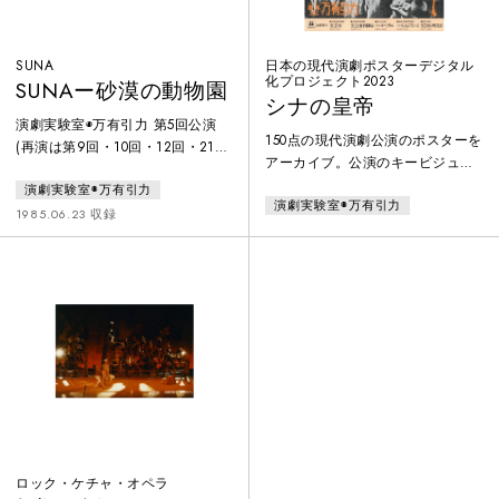
SUNA
日本の現代演劇ポスターデジタル
化プロジェクト2023
SUNAー砂漠の動物園
シナの皇帝
演劇実験室◉万有引力 第5回公演
150点の現代演劇公演のポスターを
(再演は第9回・10回・12回・21
アーカイブ。公演のキービジュア
回・39回・56回)。イギリス、ブ
ルがデジタル展開され難い、1960
演劇実験室◉万有引力
ラジルツアーも含め、万有引力の
演劇実験室◉万有引力
年代から80年代を中心に、紙で現
オリジナルでは最も上演回数の多
1985.06.23 収録
存するポスターをデジタル化。ポ
い作品。1986年には第40回エジ
スターのセレクションは、1960年
ンバラ国際芸術祭にてフリンジ・
代以降の舞台芸術系のポスターを
ファースト(最優秀賞)を受賞。
収集・保存、これまでも研究や
1995年にブラジルに初上陸。この
数々の展覧会に協力する等、演劇
『SUNA』は、「距離」に関わる
公演のポスターに造詣が深い、ポ
事物と人間の関係・役割をテーマ
スターハリス・カンパニー社代表
に、観客と一緒に、劇場空間に巨
の笹目浩之氏が担当。
大都市を持ち込もう
ロック・ケチャ・オペラ