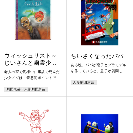
ウィッシュリスト～
ちいさくなったパパ
じいさんと幽霊少女
ある晩、パパが息子とプラモデル
の願いごと～
を作っていると、息子が質問して
老人の家で泥棒中に事故で死んだ
きた。「パパ、どうして大人は遊
少女メグは、善悪同ポイントで天
人形劇団京芸
べないの？」パパは遊んでいるつ
国にも地獄にも行けず、魂のエネ
もりだったが、息子が言うには今
劇団京芸・人形劇団京芸
ルギーが尽きるまで現世に戻され
はただ一緒にプラモデルを作って
る。しかしそこは皮肉にも2年
いるだけだと言う。ひとり窓辺で
前、自身が襲ったマッコール老人
考えはじめたパパの前に流れ星が
の家だった。老人は死期を前に
降ってきて……。「私を子どもの
「4つの願い」があり、メグは天
ときのようにしてください」流れ
国へ行くためしぶしぶ手伝うこと
星につぶやいたパパは本当に子ど
になる。老人の切なる願いと少女
もの姿に！ちいさくなったパパ
の魂の行方を描く、笑いと感動の