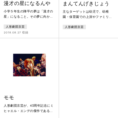
漫才の星になるんや
まんてんげきじょう
小学５年生の陣平の夢は「漫才の
主なターゲットは幼児で、幼稚
星」になること。その夢に向かっ
園・保育園での上演やファミリー
て、今日も相方の哲平と漫才の練
向けの一般公演を主に行ってい
人形劇団京芸
人形劇団京芸
習に励んでいた。 が、その哲平
る。1本目の『ねずみのおんがくか
が「兄の間平とコンビを組みた
い』は人形が音楽に合わせて動
2018.08.27 収録
い」と言い出し、コンビを解消す
く、人形劇の根源的な楽しさを感
ることになってしまう。 相方を
じることのできる作品。2本目の
失った陣平は、あまり仲の良くな
『ぶんぶくちゃがま』は、人形の
いブチにツッコミの才能を見い出
動きや、2人のおもしろおかしいや
し、嫌がるブチをあの手この手で
り取りなど、幼児が楽しめるしか
説得する。ようやく新コンビを結
けを入れつつ、2人の関係をしっか
成し、いよいよ目指す漫才コンク
り描いた作品であり大人も楽しめ
ールが近づいたある日、今度は哲
るストーリーになっている。
平に大事なネ
モモ
人形劇団京芸が、45周年記念にミ
ヒャエル・エンデの傑作である
『モモ』を人形劇化。美術は劇団