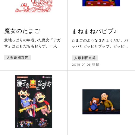
と、息子の不思議な1日がはじま
ハートウォーミングな霊魂騒
る。
動！ 劇団京芸・人形劇団京芸 創
立60周年記念合
魔女のたまご
まねまねパピプ♪
意地っぱりの年老いた魔女「アガ
たまごのような３きょうだい。パ
サ」はともだちもおらず、一人で
ッパとピッピとプップ。ピッピは
暮らしていた。そんなアガサのと
パッパのまねをして、プップはピ
人形劇団京芸
人形劇団京芸
ころに置き去りにされたひとつの
ッピのまねをする。３きょうだい
たまご。たまごから孵ったマジョ
はいつもいっしょ。いつもなかよ
2018.01.08 収録
ドリはアガサといっしょに居るの
し♪
が大好きで……。アガサとマジョ
ドリとのあいだにめばえた愛と友
情、別れと再会を、おもしろくも
感動的に描きます。