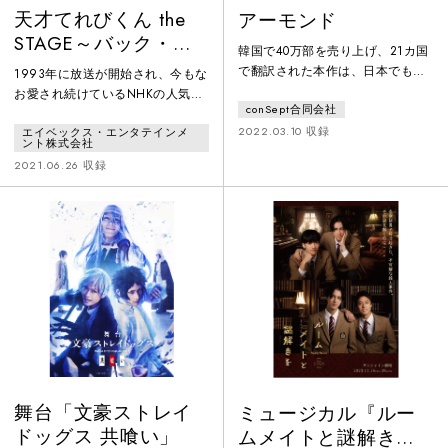
天才てれびくん the
アーモンド
STAGE～バック・ト
韓国で40万部を売り上げ、21カ国
ゥ・ザ・ジャングル
で翻訳された本作は、日本でも多
1993年に放送が開始され、今もな
～
くの書店員の熱い支持を集め、
お愛され続けているNHKの人気番
conSept合同会社
2020年本屋大賞翻訳小説部門の第
組「天才てれびくん」が舞台化！
1位に輝き今も話題となっている。
2022.03.10 収録
エイベックス・エンタテインメ
第1弾公演（2020年）は、チケッ
ント株式会社
大人から子どもまで、幅広い読者
トは即完売、大好評のうちに幕を
2021.06.26 収録
から支持を集めている静かな衝撃
閉じた。そして、第2弾本作の舞
作が、舞台作品として生まれ変わ
台は大昔のジャングル！？時空を
る！感情を持たず他人とのコミュ
またいで、大切なものを守る戦い
ニケーションに悩む主人公ユンジ
に挑む姿を描く。ジャングルで繰
ェは、ある出来事をきっかけに、
り広げられる娯楽奪還大作戦!! こ
不遇な環境で育ち荒々しく振舞う
こに開幕！＜作品紹介＞天才てれ
少年ゴニと出会う。対照的な二人
びくんとは?「天てれ」の愛称で
の
知られる子ども番組『天才て
舞台「文豪ストレイ
ミュージカル『ルー
ドッグス 共喰い」
ムメイトと謎解き