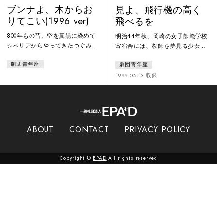
ブンナよ、木からお
見よ、飛行機の高く
りてこい(1996 ver)
飛べるを
800年もの昔、空を真黒に染めて
明治44年秋、岡崎の女子師範学校
シベリアからやってきたつぐみの
寄宿舎には、教師を夢見る少女た
群れが、日本の津々浦々を飛翔し
ちが日本各地から集まっていた。
劇団青年座
劇団青年座
た。その一羽がお寺の池のほとり
誇りと若さにあふれる学舎では、
に落とした椎の木の種は、やがて
下級生の憧れ、教師達も一目を置
1999.05.13 収録
巨大な椎の木に成長し、今年も繰
く文武両道の光島延ぶが仲間達と
り返される命の死闘を見つめてい
生活をしていた。一人の女性との
る。トノサマ蛙のブンナは、新し
出会いで未知への扉が開かれ、好
い世界を求めて椎の木のてっぺん
奇心と夢が膨らんでいく日々であ
に登る。しかしそこは壮絶な“生き
ったが、ある日校長の手によって
ABOUT
CONTACT
PRIVACY POLICY
るための戦い”を繰り広げる修羅場
「質実剛健」の校風が「良妻賢
で会った。蛙の天敵の彼らもま
母」にぬりかえられてしまった。
た、弱肉強食の自然界で懸命に生
少女たちの怒りは爆発し、「スト
Copyright ©
EPAD
All rights reserved
きてい
ライキ」を