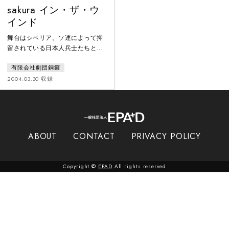
sakura イン・ザ・ウ
インド
舞台はシベリア。ソ連によって抑
留されている日本人兵士たちとリ
トアニア人女性との出会い。二人
有限会社劇団銅鑼
はいつしか惹かれ合うようになる
が、それが波紋を巻き起こしてい
2004.03.30 収録
く・・・。リトアニア人と日本人
の共通体験であるシベリア抑留を
モチーフに、数年にかけて話し合
いを重ね合同製作。リトアニア演
劇界を牽引する一人、J・ヴァイト
ABOUT
CONTACT
PRIVACY POLICY
クスの演出が光る。また、あちら
こちらに散りばめられた両国の文
化が融合した美しい舞台。
Copyright ©
EPAD
All rights reserved