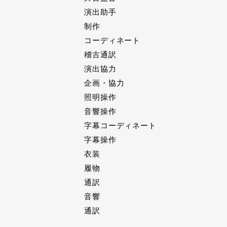
演出助手
制作
コーディネート
稽古通訳
演出協力
企画・協力
照明操作
音響操作
字幕コーディネート
字幕操作
衣装
履物
通訳
音響
通訳