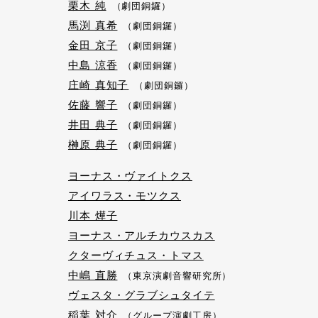
栗木 純
（劇団銅鑼）
馬渕 真希
（劇団銅鑼）
金田 京子
（劇団銅鑼）
中島 涼香
（劇団銅鑼）
庄崎 真知子
（劇団銅鑼）
佐藤 響子
（劇団銅鑼）
井田 典子
（劇団銅鑼）
榊原 典子
（劇団銅鑼）
ヨーナス・ヴァイトクス
アイワラス・モツクス
川本 燁子
ヨーナス・アルチカウスカス
クターヴィチュス・トマス
中嶋 直勝
（東京演劇音響研究所）
ヴェスタ・グラブシュタイテ
稲葉 対介
（グループ演劇工房）