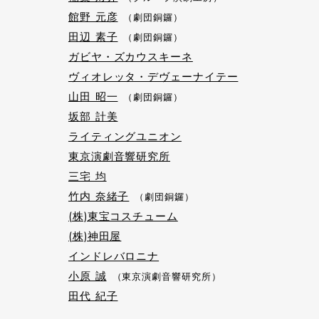
館野 元彦
（劇団銅鑼）
田辺 素子
（劇団銅鑼）
ガビヤ・ズカウスキーネ
ヴィオレッタ・デヴェーナイテー
山田 昭一
（劇団銅鑼）
坂部 計美
ライティングユニオン
東京演劇音響研究所
三宅 均
竹内 奈緒子
（劇団銅鑼）
(株)東宝コスチューム
(株)神田屋
インドレバロニナ
小原 誠
（東京演劇音響研究所）
田代 紀子