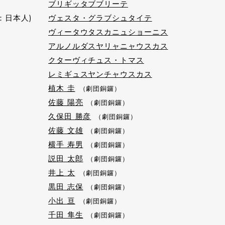
ブリギッタブブリーテ
：日本人)
ヴェスタ・グラブシュタイテ
ヴィータウタスカニュショーニス
アルノルダスヤリャニャウスカス
クターヴィチュス・トマス
レミギュスヤンチャウスカス
植木 圭
（劇団銅鑼）
佐藤 陽亮
（劇団銅鑼）
久保田 勝彦
（劇団銅鑼）
佐藤 文雄
（劇団銅鑼）
横手 寿男
（劇団銅鑼）
説田 太郎
（劇団銅鑼）
井上 太
（劇団銅鑼）
黒田 志保
（劇団銅鑼）
小出 亘
（劇団銅鑼）
千田 隼生
（劇団銅鑼）