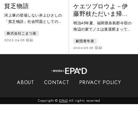
貧乏物語
ケエツブロウよ－伊
藤野枝ただいま帰省
河上肇の登場しない井上ひさしの
中
「貧乏物語」社会問題としての資
明治45年夏、福岡県糸島郡今宿の
本主義・・・「貧乏ってなに？」
海辺の家でノエは進退窮まってい
株式会社こまつ座
と問う人すべてに捧げる可憐な女
た。東京の女学校卒業後に決めら
性六人の事情と人生。時は大正5
2022.04.05 収録
劇団青年座
れていた結婚が嫌で飛び出したの
年...第一次世界大戦の好景気の最
が春の終わり、恩師だった辻潤の
2024.05.29 収録
中、誰もが少し浮かれて、本当
もとへ身を寄せ、「青鞜」の平塚
の''貧乏''を見ようとしなかった時
らいてうと出会い、離婚のため戻
代に、ベストセラーになった河上
ってきたが親族はみな猛反対。東
肇の『貧乏物語』。 その河上肇
京に戻る金もなく針の筵だったあ
の周りには、こんなにも素敵な女
る日、「どうせ死ぬならケエツブ
ABOUT
CONTACT
PRIVACY POLICY
性たちがいた。私たちはおんなじ
ロウよ、かなしお前とあの渦巻へ
問題の前にいる。こまつ座24年振
―」と謎の文句を残して消えたノ
エ…。伊藤野枝激動の生涯を、生
Copyright ©
EPAD
All rights reserved
まれ故郷