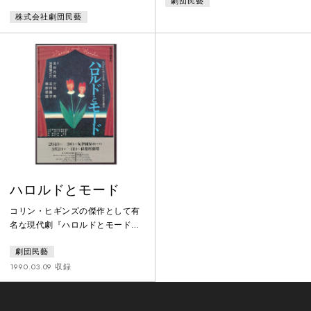
劇団民藝
演出で上演。巡礼ルカ役の滝沢
ブレヒトの戯曲を上演。ドイツ占
修、をはじめ劇団の総力を挙げて
株式会社劇団民藝
領下のプラハをたくましく生きぬ
臨む。人生のどん底とも言うべき
く兵士シュベイクの物語。民藝初
木賃宿。泥棒、男爵、役者、帽子
めてのブレヒト劇に順みつきが客
職人、錠前屋、靴直し、荷かつぎ
演した。
人足、浮浪者、宿屋の主人等がい
て、そこで酔っ払い、いかさま博
打、そして喧嘩。男たち、女たち
が織り成す人間模様。そんな宿に
旅の巡礼ルカが現れる。
ハロルドとモード
コリン・ヒギンズの傑作として有
名な現代劇『ハロルドとモード』
を、北林谷栄と、池畑慎之介（ピ
劇団民藝
ーター）さんの顔合わせで上演。
演出にはディスノー・デボラさ
1990.03.09 収録
ん、演劇集団円の三谷昇さんと劇
団昴の北村昌子さんを客演に招き
ました。アメリカの裕福な家庭に