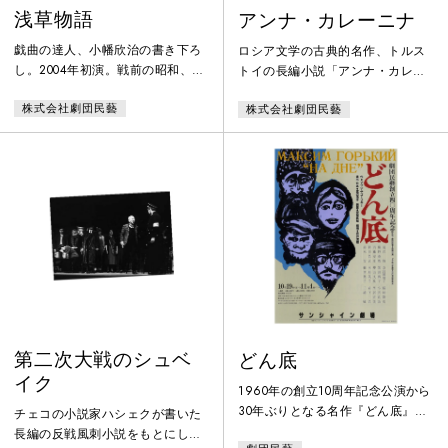
浅草物語
アンナ・カレーニナ
戯曲の達人、小幡欣治の書き下ろ
ロシア文学の古典的名作、トルス
し。2004年初演。戦前の昭和、浅
トイの長編小説「アンナ・カレー
草で生まれ育った小幡が望郷の思
ニナ」を大胆に脚色したヘレン・
株式会社劇団民藝
株式会社劇団民藝
いを込めた傑作です。大滝秀治、
エドマンドソンの斬新な台本を上
奈良岡朋子、日色ともゑの共演が
演。劇団民藝創立50周年記念公演
話題を呼びました。還暦を過ぎて
の第一弾。
隠居した浅草っ子のおじいちゃ
ん、結婚したいと言い出した。相
手は二十も若い吉原の花魁あがり
とか。一男四女の家族会議はすっ
たもんだの大騒ぎ。父親思いの長
女が訪ねていくと、役者たちも出
入りする浅草の十二階下のカフェ
のママで
第二次大戦のシュベ
どん底
イク
1960年の創立10周年記念公演から
30年ぶりとなる名作『どん底』を
チェコの小説家ハシェクが書いた
劇団創立40周年記念公演として新
長編の反戦風刺小説をもとにした