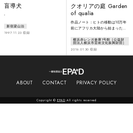
盲導犬
クオリアの庭 Garden
of qualia
-
作品ノート：ヒトの移動は10万年
新宿梁山泊
前にアフリカ大陸から始まったと
1997.11.23 収録
言われている。 そして今現在も世
横浜赤レンガ倉庫1号館［公益財
界で起こっている。 移動するとい
団法人横浜市芸術文化振興財団］
う行為はあらゆる文明の発展を促
2016.01.30 収録
しているが、同時に衝突を引き起
こす原因ともなっている。 身体の
移動行為自体が、コミュニケーシ
ョンを誘発させる。ヒトは何故身
体を移動させるのか。 どれだけ移
動してみたところで、それは小さ
ABOUT
CONTACT
PRIVACY POLICY
な庭を行き来しているに過ぎない
のだ。 それでも、私たちには身
Copyright ©
EPAD
All rights reserved