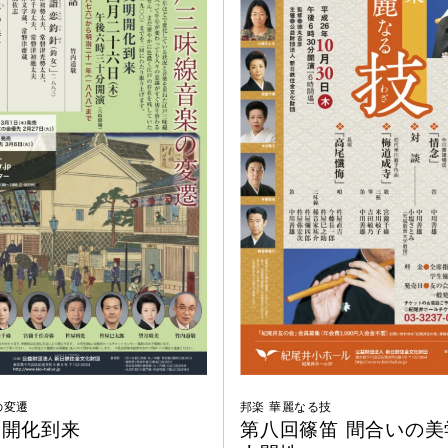
の変遷
邦楽 華麗なる技
明開化到来
第八回篠笛 間合いの美