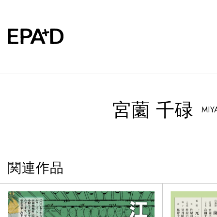
宮薗 千碌
MIY
関連作品