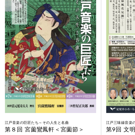
江戸音楽の巨匠たち～その人生と名曲
江戸三味線音楽
第８回 宮薗鸞鳳軒＜宮薗節＞
第9回 文