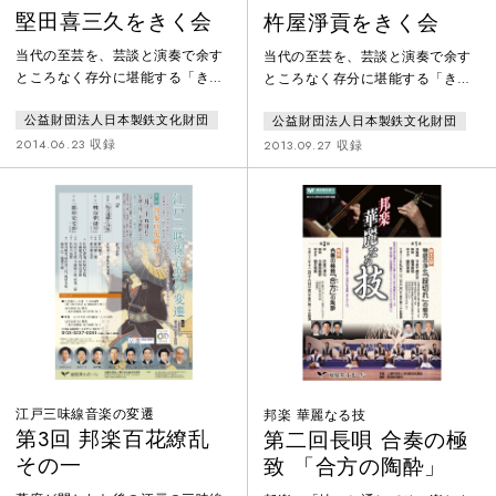
堅田喜三久をきく会
杵屋淨貢をきく会
当代の至芸を、芸談と演奏で余す
当代の至芸を、芸談と演奏で余す
ところなく存分に堪能する「きく
ところなく存分に堪能する「きく
会」不世出の名人 堅田喜三久の
会」七代目杵屋巳太郎改め杵屋淨
公益財団法人日本製鉄文化財団
公益財団法人日本製鉄文化財団
音世界に浸る一日杵屋正邦作曲
貢が魅せる芸の真髄。「五段目角
「重陽」小鼓 堅田喜三久長唄
兵衛獅子」 唄 杵屋巳
2014.06.23 収録
2013.09.27 収録
「島の千歳」 唄 今藤
津也、東音味見純 三味線
政貴、今藤長一郎、今藤龍之
杵屋淨貢、杵屋六治郎 蔭囃
右 三味線 今藤政太郎、
子 望月太喜右衛門社中 対談 杵
杵屋栄八郎、今藤政十郎
屋浄貢、配川美加「問答入り勧進
小鼓 堅田喜三久 堅田喜三久構
帳」 唄 杵屋勝四郎、
成 囃子組曲 「獅子」
杵屋巳津也、杵屋巳之助、今藤龍
笛 中川善雄 小鼓 堅田
之右、日吉小八郎 三味線
新十郎 大皷 堅田喜三
杵屋淨貢、杵屋巳太郎、杵屋六治
郎 太鼓
郎、今藤
江戸三味線音楽の変遷
邦楽 華麗なる技
第3回 邦楽百花繚乱
第二回長唄 合奏の極
その一
致 「合方の陶酔」