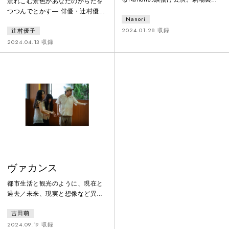
流れこむ景色があなたのからだを
としてのコントを創作するという
つつんでとかす― 俳優・辻村優子
Nanori
コンセプトの元、コント（寸劇）
によるリラクゼーション型パフォ
を暗転なしでシームレスに繋げ、
2024.01.28 収録
辻村優子
ーマンス「ほぐしばいシリーズ」
悲劇性を含んだ表現も含め「笑
の第3弾。観客は施術台の上で横
2024.04.13 収録
い」だけではない可能性を模索し
になり、テキストの発話と手技に
た。
よる施術を体験します。発話され
る言葉は複数人から採取され、実
際には存在しない景色を描写。辻
村の語りと施術の交差により、観
客の感覚の中に新たな〈景色〉が
立ち上がります。
ヴァカンス
都市生活と観光のように、現在と
過去／未来、現実と想像など異な
る二地点を行き来する身体のあり
吉田萌
方を「ヴァカンス的身体」と定義
し、城崎国際アートセンターにて
2024.09.19 収録