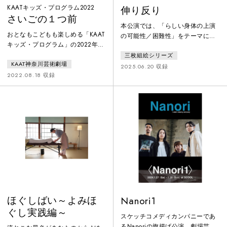
KAATキッズ・プログラム2022
伸り反り
さいごの１つ前
本公演では、「らしい身体の上演
おとなもこどもも楽しめる「KAAT
の可能性／困難性」をテーマに掲
キッズ・プログラム」の2022年新
げ、俳優に限らず、観客や舞台機
作は、天国と地獄の分かれ道で、
三枚組絵シリーズ
構といった広義の他者が存在し、
KAAT神奈川芸術劇場
なくした記憶を探すおしばい。
互いに影響を及ぼし合う上演空間
2025.06.20 収録
2020年に上演を予定していたもの
2022.08.18 収録
の中で、そうした他者の影響に晒
の、新型コロナウイルス感染症の
されながらも、その人らしさを備
影響で中止となった本作が、2年
えた身体がいかにして実現可能な
の時を経てついに上演を迎えまし
のか、あるいは不可能なのかを探
た。作・演出は、本作で自身初の
る。
キッズ・プログラムを手がけた松
井周、そして主人公は、日本演劇
界を代表する俳優・白石加代子が
演じています。
ほぐしばい～よみほ
Nanori1
ぐし実践編～
スケッチコメディカンパニーであ
るNanoriの旗揚げ公演。劇場芸術