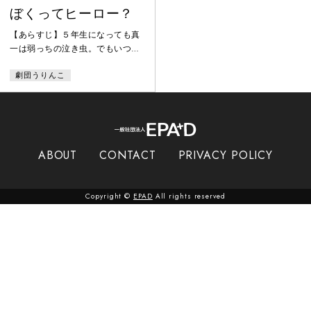
ぼくってヒーロー？
【あらすじ】５年生になっても真
一は弱っちの泣き虫。でもいつか
きっと、ムチャクチャ強いヒーロ
劇団うりんこ
ーになって、悪いやつらをコテン
パンにしてやる！と思っている。
そんなある夜中、２５世紀からや
ってきた人物が真一の部屋に現
れ、「君を、国際地球連合ヒーロ
ー科学研究所のスーパーキッズヒ
ABOUT
CONTACT
PRIVACY POLICY
ーローにする。」と、変身ベルト
を授けてくれた。果たして、真一
は本物のヒーローになれるの
Copyright ©
EPAD
All rights reserved
か？！本物のヒーローって本当は
どこに居るのか？